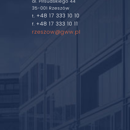
al. Piłsudskiego 44
35-001 Rzeszów
+48 17 333 10 10
t.
+48 17 333 10 11
f.
rzeszow@gww.pl