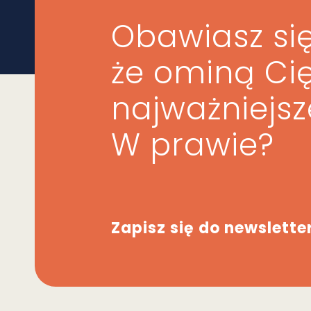
Obawiasz się
że ominą Ci
najważniejs
W prawie?
Zapisz się do newslette