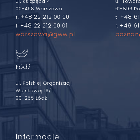
ul. Książęca 4
ul. Towar
00-498 Warszawa
61-896 P
+48 22 212 00 00
+48 61
t.
t.
+48 22 212 00 01
+48 61
f.
f.
warszawa@gww.pl
poznan
Łódź
ul. Polskiej Organizacji
Wojskowej 16/1
90-255 Łódź
Informacje