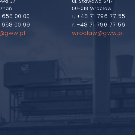
owa 37
ul. Stawowa 6/17
oznań
50-018 Wrocław
 658 00 00
+48 71 796 77 55
t.
 658 00 99
+48 71 796 77 56
f.
@gww.pl
wroclaw@gww.pl