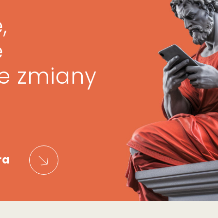
,
ę
ze zmiany
ra