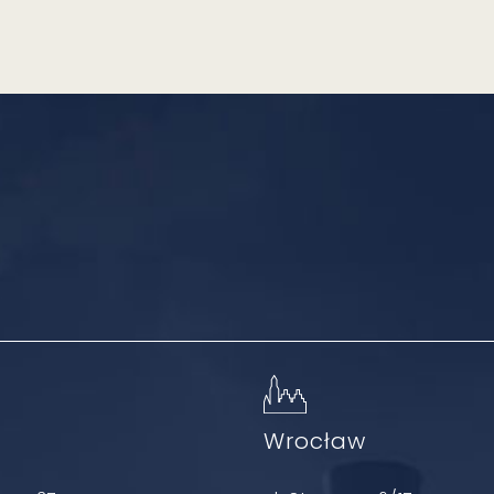
ń
Wrocław