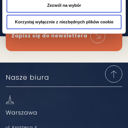
że ominą Cię
Zezwól na wybór
najważniejsze zmiany
W prawie?
Korzystaj wyłącznie z niezbędnych plików cookie
Zapisz się do newslettera
Nasze biura
Warszawa
ul. Książęca 4