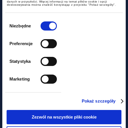
danych w przyszłości. Więcej informacji na temat plików cookie i opcji
dostosowywania można znaleźć korzystając z przycisku "Pokaż szczegóły".
Wybór
zgody
Niezbędne
Preferencje
Statystyka
aktualności
Marketing
Nie tylko prawem... Piknik
charytatywny z udziałem GWW
Pokaż szczegóły
Zezwól na wszystkie pliki cookie
Obawiasz się,