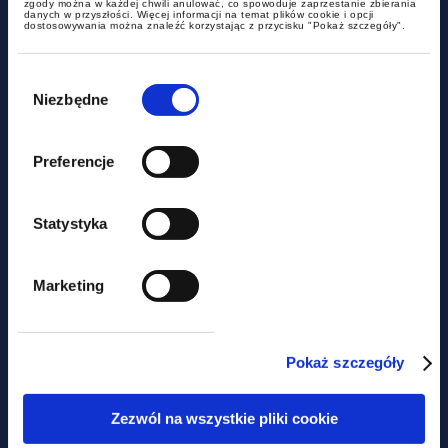
zgody można w każdej chwili anulować, co spowoduje zaprzestanie zbierania
danych w przyszłości. Więcej informacji na temat plików cookie i opcji
dostosowywania można znaleźć korzystając z przycisku "Pokaż szczegóły".
Wybór
zgody
Niezbędne
Preferencje
aktualności
Statystyka
AI w doradztwie podatkowym:
Marketing
koniec prostych porad, czas na
ekspercką wartość
Pokaż szczegóły
Zezwól na wszystkie pliki cookie
Obawiasz się,