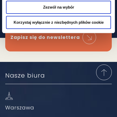
że ominą Cię
Zezwól na wybór
najważniejsze zmiany
W prawie?
Korzystaj wyłącznie z niezbędnych plików cookie
Zapisz się do newslettera
Nasze biura
Warszawa