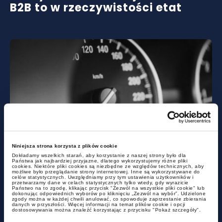
B2B to w rzeczywistości etat
aktualności
Niniejsza strona korzysta z plików cookie
Czy miasto może być
Dokładamy wszelkich starań, aby korzystanie z naszej strony było dla
Państwa jak najbardziej przyjazne, dlatego wykorzystujemy różne pliki
cookies. Niektóre pliki cookies są niezbędne ze względów technicznych, aby
podatnikiem akcyzy?
możliwe było przeglądanie strony internetowej. Inne są wykorzystywane do
celów statystycznych. Uwzględniamy przy tym ustawienia użytkowników i
przetwarzamy dane w celach statystycznych tylko wtedy, gdy wyrazicie
Państwo na to zgodę, klikając przycisk "Zezwól na wszystkie pliki cookie" lub
dokonując odpowiednich wyborów po kliknięciu „Zezwól na wybór”. Udzielone
zgody można w każdej chwili anulować, co spowoduje zaprzestanie zbierania
danych w przyszłości. Więcej informacji na temat plików cookie i opcji
dostosowywania można znaleźć korzystając z przycisku "Pokaż szczegóły".