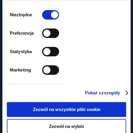
Wybór
zgody
Niezbędne
Preferencje
aktualności
Statystyka
Nie tylko prawem... Piknik
charytatywny z udziałem GWW
Marketing
Pokaż szczegóły
Obawiasz się,
że ominą Cię
Zezwól na wszystkie pliki cookie
najważniejsze zmiany
W prawie?
Zezwól na wybór