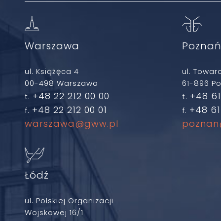
Warszawa
Pozna
ul. Książęca 4
ul. Towar
00-498 Warszawa
61-896 P
+48 22 212 00 00
+48 61
t.
t.
+48 22 212 00 01
+48 61
f.
f.
warszawa@gww.pl
poznan
Łódź
ul. Polskiej Organizacji
Wojskowej 16/1