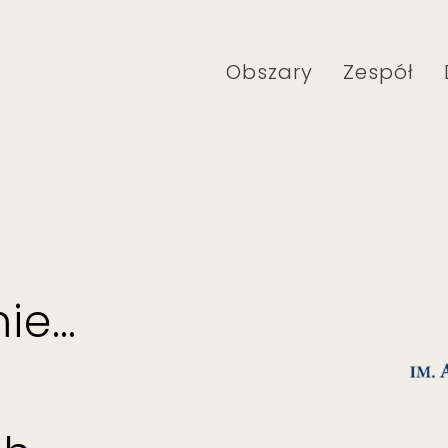
Obszary
Zespół
mie…