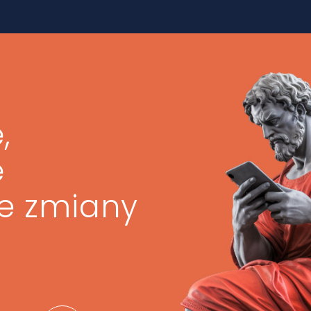
,
ę
ze zmiany