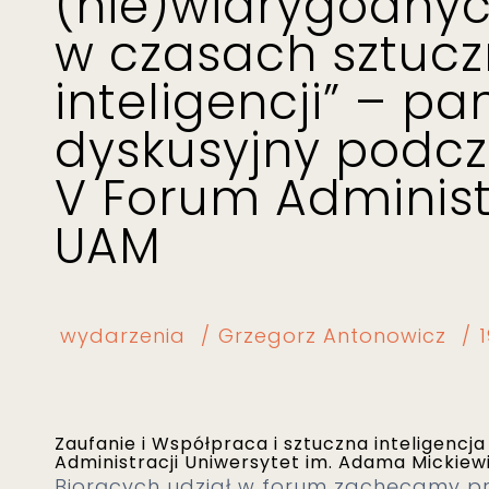
(nie)wiarygodny
w czasach sztucz
inteligencji” – pa
dyskusyjny podc
V Forum Administ
UAM
wydarzenia
Grzegorz Antonowicz
Zaufanie i Współpraca i sztuczna inteligencj
Administracji Uniwersytet im. Adama Mickiew
Biorących udział w forum zachęcamy p