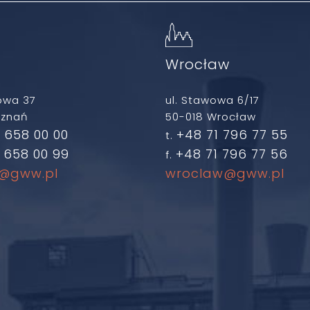
ń
Wrocław
owa 37
ul. Stawowa 6/17
oznań
50-018 Wrocław
 658 00 00
+48 71 796 77 55
t.
 658 00 99
+48 71 796 77 56
f.
@gww.pl
wroclaw@gww.pl