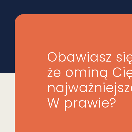
Obawiasz się
że ominą Ci
najważniejs
W prawie?