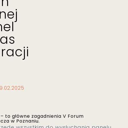
ch
nej
nel
zas
racji
19.02.2025
a – to główne zagadnienia V Forum
icza w Poznaniu.
rzede wszystkim do wysłuchania panelu