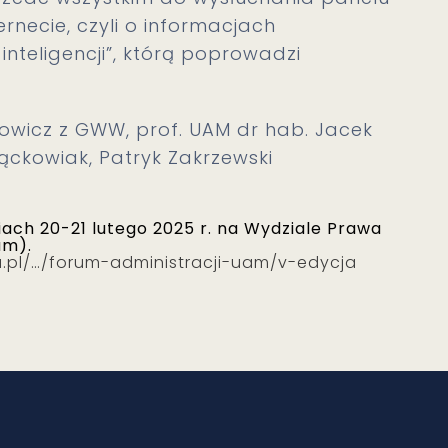
ernecie, czyli o informacjach
nteligencji”, którą poprowadzi
owicz z GWW, prof. UAM dr hab. Jacek
rąckowiak, Patryk Zakrzewski
iach 20-21 lutego 2025 r. na Wydziale Prawa
um).
u.pl/…/forum-administracji-uam/v-edycja