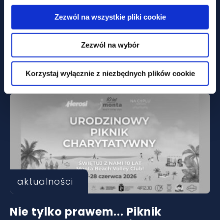
Zezwól na wszystkie pliki cookie
aktualności
Zezwól na wybór
Czy miasto może być
podatnikiem akcyzy?
Korzystaj wyłącznie z niezbędnych plików cookie
aktualności
Nie tylko prawem... Piknik