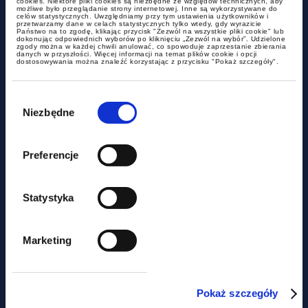
cookies. Niektóre pliki cookies są niezbędne ze względów technicznych, aby
możliwe było przeglądanie strony internetowej. Inne są wykorzystywane do
celów statystycznych. Uwzględniamy przy tym ustawienia użytkowników i
przetwarzamy dane w celach statystycznych tylko wtedy, gdy wyrazicie
Państwo na to zgodę, klikając przycisk "Zezwól na wszystkie pliki cookie" lub
dokonując odpowiednich wyborów po kliknięciu „Zezwól na wybór”. Udzielone
zgody można w każdej chwili anulować, co spowoduje zaprzestanie zbierania
danych w przyszłości. Więcej informacji na temat plików cookie i opcji
dostosowywania można znaleźć korzystając z przycisku "Pokaż szczegóły".
aktualności
Wybór
zgody
Niezbędne
Już teraz inspektor pracy może
zdecydować, że Twoja umowa
Preferencje
B2B to w rzeczywistości etat
Statystyka
Marketing
Pokaż szczegóły