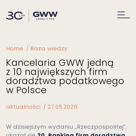
Home
Baza wiedzy
Kancelaria GWW jedną
z 10 największych firm
doradztwa podatkowego
w Polsce
aktualności
27.05.2026
W dzisiejszym wydaniu „Rzeczpospolitej”,
ukazał się
20.
Ranking firm doradztwa