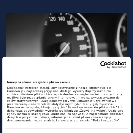
aktualności
Czy miasto może być
Niniejsza strona korzysta z plików cookie
Dokładamy wszelkich starań, aby korzystanie z naszej strony było dla
podatnikiem akcyzy?
Państwa jak najbardziej przyjazne, dlatego wykorzystujemy różne pliki
cookies. Niektóre pliki cookies są niezbędne ze względów technicznych, aby
możliwe było przeglądanie strony internetowej. Inne są wykorzystywane do
celów statystycznych. Uwzględniamy przy tym ustawienia użytkowników i
przetwarzamy dane w celach statystycznych tylko wtedy, gdy wyrazicie
Państwo na to zgodę, klikając przycisk "Zezwól na wszystkie pliki cookie" lub
dokonując odpowiednich wyborów po kliknięciu „Zezwól na wybór”. Udzielone
zgody można w każdej chwili anulować, co spowoduje zaprzestanie zbierania
danych w przyszłości. Więcej informacji na temat plików cookie i opcji
dostosowywania można znaleźć korzystając z przycisku "Pokaż szczegóły".