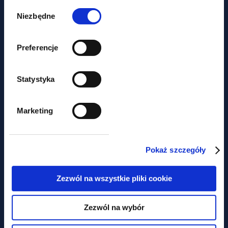
Wybór
zgody
Niezbędne
Preferencje
aktualności
Statystyka
Nie tylko prawem... Piknik
charytatywny z udziałem GWW
Marketing
Obawiasz się,
Pokaż szczegóły
że ominą Cię
Zezwól na wszystkie pliki cookie
najważniejsze zmiany
W prawie?
Zezwól na wybór