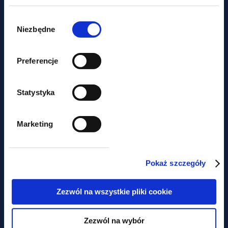
Wybór
zgody
Niezbędne
Preferencje
aktualności
Statystyka
Nie tylko prawem... Piknik
charytatywny z udziałem GWW
Marketing
Pokaż szczegóły
Obawiasz się,
że ominą Cię
Zezwól na wszystkie pliki cookie
najważniejsze zmiany
Zezwól na wybór
W prawie?