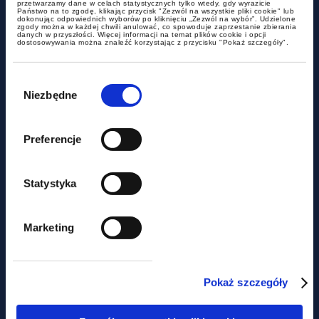
przetwarzamy dane w celach statystycznych tylko wtedy, gdy wyrazicie
Państwo na to zgodę, klikając przycisk "Zezwól na wszystkie pliki cookie" lub
dokonując odpowiednich wyborów po kliknięciu „Zezwól na wybór”. Udzielone
Czy miasto może być
zgody można w każdej chwili anulować, co spowoduje zaprzestanie zbierania
danych w przyszłości. Więcej informacji na temat plików cookie i opcji
podatnikiem akcyzy?
dostosowywania można znaleźć korzystając z przycisku "Pokaż szczegóły".
Wybór
zgody
Niezbędne
Preferencje
Statystyka
aktualności
Marketing
Nie tylko prawem... Piknik
charytatywny z udziałem GWW
Pokaż szczegóły