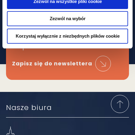
Zezwól na wszystkie pliki cookie
Obawiasz się,
Zezwól na wybór
że ominą Cię
najważniejsze zmiany
Korzystaj wyłącznie z niezbędnych plików cookie
W prawie?
Zapisz się do newslettera
Nasze biura