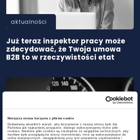
aktualności
Już teraz inspektor pracy może
zdecydować, że Twoja umowa
B2B to w rzeczywistości etat
Niniejsza strona korzysta z plików cookie
Dokładamy wszelkich starań, aby korzystanie z naszej strony było dla
Państwa jak najbardziej przyjazne, dlatego wykorzystujemy różne pliki
cookies. Niektóre pliki cookies są niezbędne ze względów technicznych, aby
aktualności
możliwe było przeglądanie strony internetowej. Inne są wykorzystywane do
celów statystycznych. Uwzględniamy przy tym ustawienia użytkowników i