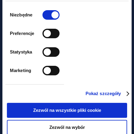
Wybór
zgody
Niezbędne
Preferencje
aktualności
Statystyka
Nie tylko prawem... Piknik
charytatywny z udziałem GWW
Marketing
Pokaż szczegóły
Obawiasz się,
że ominą Cię
Zezwól na wszystkie pliki cookie
najważniejsze zmiany
W prawie?
Zezwól na wybór