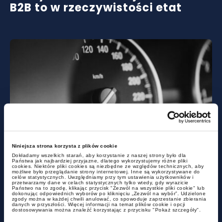
B2B to w rzeczywistości etat
aktualności
Niniejsza strona korzysta z plików cookie
Czy miasto może być
Dokładamy wszelkich starań, aby korzystanie z naszej strony było dla
Państwa jak najbardziej przyjazne, dlatego wykorzystujemy różne pliki
cookies. Niektóre pliki cookies są niezbędne ze względów technicznych, aby
podatnikiem akcyzy?
możliwe było przeglądanie strony internetowej. Inne są wykorzystywane do
celów statystycznych. Uwzględniamy przy tym ustawienia użytkowników i
przetwarzamy dane w celach statystycznych tylko wtedy, gdy wyrazicie
Państwo na to zgodę, klikając przycisk "Zezwól na wszystkie pliki cookie" lub
dokonując odpowiednich wyborów po kliknięciu „Zezwól na wybór”. Udzielone
zgody można w każdej chwili anulować, co spowoduje zaprzestanie zbierania
danych w przyszłości. Więcej informacji na temat plików cookie i opcji
dostosowywania można znaleźć korzystając z przycisku "Pokaż szczegóły".