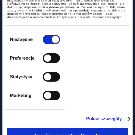
przetwarzamy dane w celach statystycznych tylko wtedy, gdy wyrazicie
Państwo na to zgodę, klikając przycisk "Zezwól na wszystkie pliki cookie" lub
dokonując odpowiednich wyborów po kliknięciu „Zezwól na wybór”. Udzielone
Czy miasto może być
zgody można w każdej chwili anulować, co spowoduje zaprzestanie zbierania
danych w przyszłości. Więcej informacji na temat plików cookie i opcji
podatnikiem akcyzy?
dostosowywania można znaleźć korzystając z przycisku "Pokaż szczegóły".
Wybór
zgody
Niezbędne
Preferencje
Statystyka
aktualności
Marketing
Nie tylko prawem... Piknik
charytatywny z udziałem GWW
Pokaż szczegóły