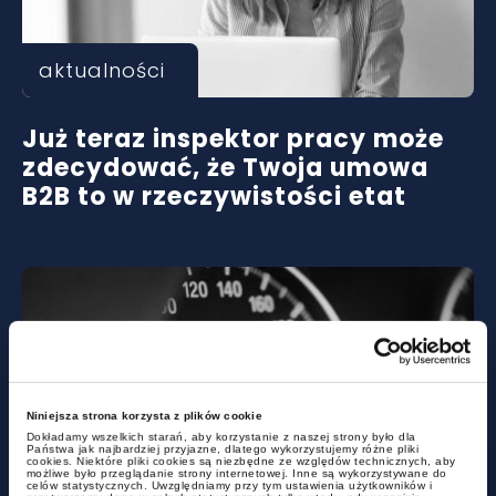
aktualności
Już teraz inspektor pracy może
zdecydować, że Twoja umowa
B2B to w rzeczywistości etat
Niniejsza strona korzysta z plików cookie
Dokładamy wszelkich starań, aby korzystanie z naszej strony było dla
Państwa jak najbardziej przyjazne, dlatego wykorzystujemy różne pliki
aktualności
cookies. Niektóre pliki cookies są niezbędne ze względów technicznych, aby
możliwe było przeglądanie strony internetowej. Inne są wykorzystywane do
celów statystycznych. Uwzględniamy przy tym ustawienia użytkowników i