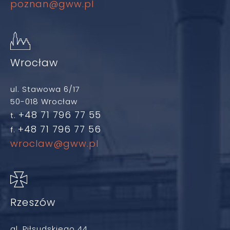
poznan@gww.pl
Wrocław
ul. Stawowa 6/17
50-018 Wrocław
+48 71 796 77 55
t.
+48 71 796 77 56
f.
wroclaw@gww.pl
Rzeszów
al. Piłsudskiego 44