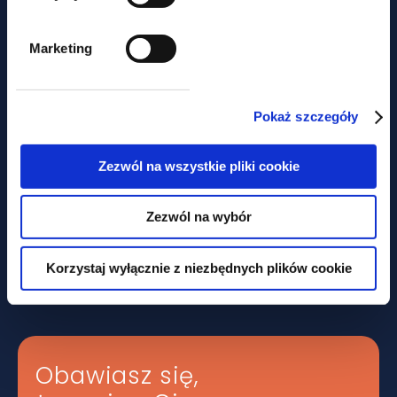
Marketing
Pokaż szczegóły
Zezwól na wszystkie pliki cookie
aktualności
Zezwól na wybór
Nie tylko prawem... Piknik
Korzystaj wyłącznie z niezbędnych plików cookie
charytatywny z udziałem GWW
Obawiasz się,