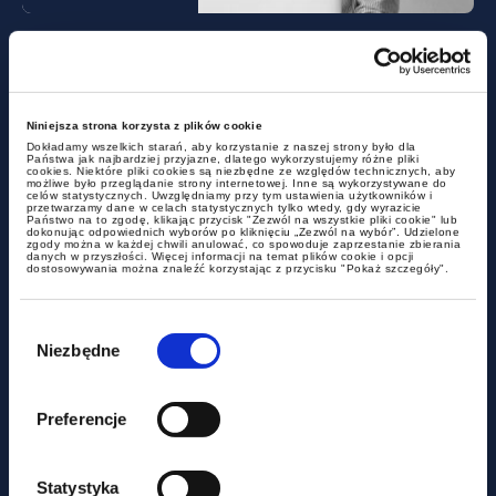
Już teraz inspektor pracy może
zdecydować, że Twoja umowa
B2B to w rzeczywistości etat
Niniejsza strona korzysta z plików cookie
Dokładamy wszelkich starań, aby korzystanie z naszej strony było dla
Państwa jak najbardziej przyjazne, dlatego wykorzystujemy różne pliki
cookies. Niektóre pliki cookies są niezbędne ze względów technicznych, aby
możliwe było przeglądanie strony internetowej. Inne są wykorzystywane do
celów statystycznych. Uwzględniamy przy tym ustawienia użytkowników i
przetwarzamy dane w celach statystycznych tylko wtedy, gdy wyrazicie
Państwo na to zgodę, klikając przycisk "Zezwól na wszystkie pliki cookie" lub
dokonując odpowiednich wyborów po kliknięciu „Zezwól na wybór”. Udzielone
zgody można w każdej chwili anulować, co spowoduje zaprzestanie zbierania
danych w przyszłości. Więcej informacji na temat plików cookie i opcji
dostosowywania można znaleźć korzystając z przycisku "Pokaż szczegóły".
Wybór
zgody
Niezbędne
aktualności
Preferencje
Czy miasto może być
podatnikiem akcyzy?
Statystyka