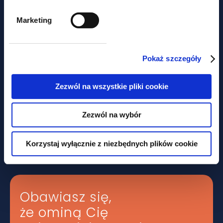
Marketing
Pokaż szczegóły
Zezwól na wszystkie pliki cookie
aktualności
Zezwól na wybór
Nie tylko prawem... Piknik
charytatywny z udziałem GWW
Korzystaj wyłącznie z niezbędnych plików cookie
Obawiasz się,
że ominą Cię