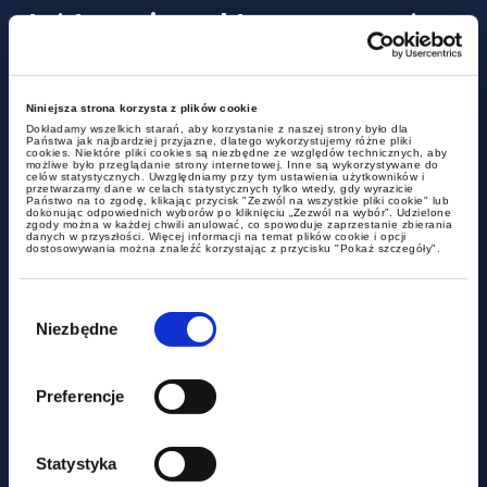
Już teraz inspektor pracy może
zdecydować, że Twoja umowa
B2B to w rzeczywistości etat
Niniejsza strona korzysta z plików cookie
Dokładamy wszelkich starań, aby korzystanie z naszej strony było dla
Państwa jak najbardziej przyjazne, dlatego wykorzystujemy różne pliki
cookies. Niektóre pliki cookies są niezbędne ze względów technicznych, aby
możliwe było przeglądanie strony internetowej. Inne są wykorzystywane do
celów statystycznych. Uwzględniamy przy tym ustawienia użytkowników i
przetwarzamy dane w celach statystycznych tylko wtedy, gdy wyrazicie
Państwo na to zgodę, klikając przycisk "Zezwól na wszystkie pliki cookie" lub
dokonując odpowiednich wyborów po kliknięciu „Zezwól na wybór”. Udzielone
zgody można w każdej chwili anulować, co spowoduje zaprzestanie zbierania
danych w przyszłości. Więcej informacji na temat plików cookie i opcji
dostosowywania można znaleźć korzystając z przycisku "Pokaż szczegóły".
Wybór
zgody
Niezbędne
aktualności
Preferencje
Czy miasto może być
podatnikiem akcyzy?
Statystyka