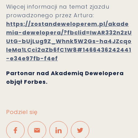
Więcej informacji na temat zjazdu
prowadzonego przez Artura:
https://zostandeweloperem.pl/akade
mia-dewelopera/?fbclid=IwAR332n2zU
UtG-bUjLug9Z_Whnk5W2Gs-ha4JZcqo
leMa1LCci2aZb6fC1W8#1466436242441
-e34e97fb-f4ef
Partonar nad Akademią Dewelopera
objął Forbes.
Podziel się