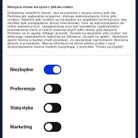
Niniejsza strona korzysta z plików cookie
Dokładamy wszelkich starań, aby korzystanie z naszej strony było dla
Państwa jak najbardziej przyjazne, dlatego wykorzystujemy różne pliki
cookies. Niektóre pliki cookies są niezbędne ze względów technicznych, aby
możliwe było przeglądanie strony internetowej. Inne są wykorzystywane do
celów statystycznych. Uwzględniamy przy tym ustawienia użytkowników i
przetwarzamy dane w celach statystycznych tylko wtedy, gdy wyrazicie
Państwo na to zgodę, klikając przycisk "Zezwól na wszystkie pliki cookie" lub
dokonując odpowiednich wyborów po kliknięciu „Zezwól na wybór”. Udzielone
zgody można w każdej chwili anulować, co spowoduje zaprzestanie zbierania
danych w przyszłości. Więcej informacji na temat plików cookie i opcji
dostosowywania można znaleźć korzystając z przycisku "Pokaż szczegóły".
aktualności
Wybór
zgody
Czy miasto może być
Niezbędne
podatnikiem akcyzy?
Preferencje
Statystyka
Marketing