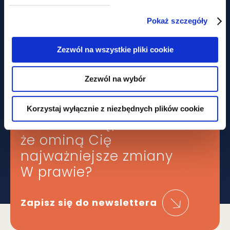
Pokaż szczegóły
aktualności
Zezwól na wszystkie pliki cookie
Nie tylko prawem... Piknik
charytatywny z udziałem GWW
Zezwól na wybór
Korzystaj wyłącznie z niezbędnych plików cookie
Obawiasz się,
że ominą Cię
najważniejsze zmiany
W prawie?
Zapisz się do newslettera