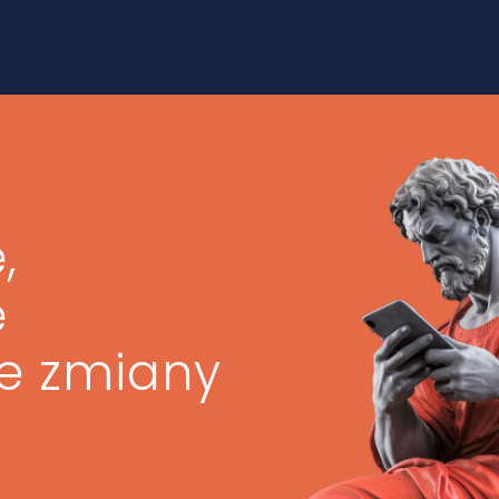
,
ę
ze zmiany