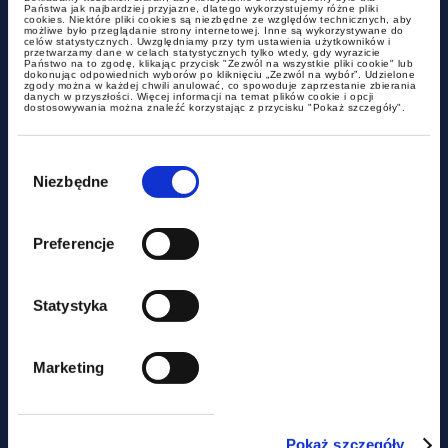
Państwa jak najbardziej przyjazne, dlatego wykorzystujemy różne pliki
cookies. Niektóre pliki cookies są niezbędne ze względów technicznych, aby
możliwe było przeglądanie strony internetowej. Inne są wykorzystywane do
celów statystycznych. Uwzględniamy przy tym ustawienia użytkowników i
przetwarzamy dane w celach statystycznych tylko wtedy, gdy wyrazicie
Państwo na to zgodę, klikając przycisk "Zezwól na wszystkie pliki cookie" lub
aktualności
dokonując odpowiednich wyborów po kliknięciu „Zezwól na wybór”. Udzielone
zgody można w każdej chwili anulować, co spowoduje zaprzestanie zbierania
danych w przyszłości. Więcej informacji na temat plików cookie i opcji
dostosowywania można znaleźć korzystając z przycisku "Pokaż szczegóły".
Czy miasto może być
podatnikiem akcyzy?
Wybór
zgody
Niezbędne
Preferencje
Statystyka
Marketing
aktualności
Pokaż szczegóły