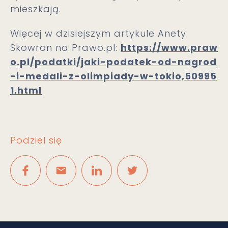
mieszkają.
Więcej w dzisiejszym artykule Anety
Skowron na Prawo.pl:
https://www.praw
o.pl/podatki/jaki-podatek-od-nagrod
-i-medali-z-olimpiady-w-tokio,50995
1.html
Podziel się