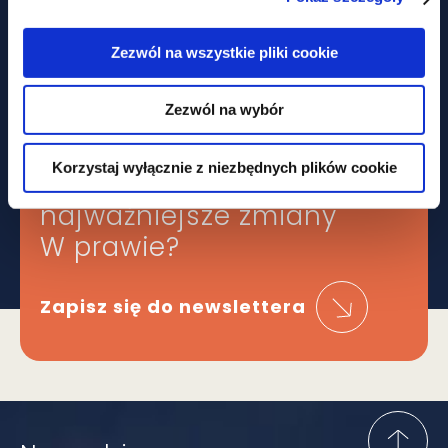
Nie tylko prawem... Piknik
charytatywny z udziałem GWW
Zezwól na wszystkie pliki cookie
Zezwól na wybór
Obawiasz się,
Korzystaj wyłącznie z niezbędnych plików cookie
że ominą Cię
najważniejsze zmiany
W prawie?
Zapisz się do newslettera