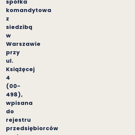
spółka
komandytowa
z
siedzibą
w
Warszawie
przy
ul.
Książęcej
4
(00-
498),
wpisana
do
rejestru
przedsiębiorców