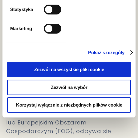
może skutkować brakiem możliwości
realizacji celów wynikających
Statystyka
z prawnie uzasadnionych interesów
Administratora.
Marketing
ODBIORCY DANYCH OSOBOWYCH
Pokaż szczegóły
Administrator udostępnia dane
osobowe innym podmiotom (odbiorcom
Zezwól na wszystkie pliki cookie
danych osobowych) wyłącznie
w przypadku, gdy posiada ku temu
Zezwól na wybór
podstawę prawną. Jeżeli Administrator
przekazuje dane osobowe odbiorcom
Korzystaj wyłącznie z niezbędnych plików cookie
znajdującym się poza Unią Europejską
lub Europejskim Obszarem
Gospodarczym (EOG), odbywa się