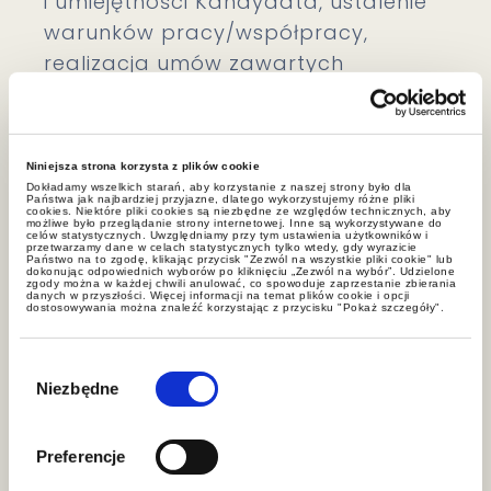
i umiejętności Kandydata, ustalenie
warunków pracy/współpracy,
realizacja umów zawartych
z podmiotami
prowadzącymi/wspierającymi procesy
rekrutacyjne (w tym umów
Niniejsza strona korzysta z plików cookie
z agencjami rekrutacyjnymi
Dokładamy wszelkich starań, aby korzystanie z naszej strony było dla
Państwa jak najbardziej przyjazne, dlatego wykorzystujemy różne pliki
oraz dostawcami portalów
cookies. Niektóre pliki cookies są niezbędne ze względów technicznych, aby
możliwe było przeglądanie strony internetowej. Inne są wykorzystywane do
celów statystycznych. Uwzględniamy przy tym ustawienia użytkowników i
rekrutacyjnych, z których korzysta
przetwarzamy dane w celach statystycznych tylko wtedy, gdy wyrazicie
Państwo na to zgodę, klikając przycisk "Zezwól na wszystkie pliki cookie" lub
Kandydat), realizacja wewnętrznych
dokonując odpowiednich wyborów po kliknięciu „Zezwól na wybór”. Udzielone
zgody można w każdej chwili anulować, co spowoduje zaprzestanie zbierania
danych w przyszłości. Więcej informacji na temat plików cookie i opcji
celów administracyjnych
dostosowywania można znaleźć korzystając z przycisku "Pokaż szczegóły".
oraz procedur Administratora, w tym
Wybór
związanych z ochroną danych
zgody
Niezbędne
osobowych; podanie danych
osobowych jest w takich przypadkach
Preferencje
dobrowolne, jednakże ich niepodanie