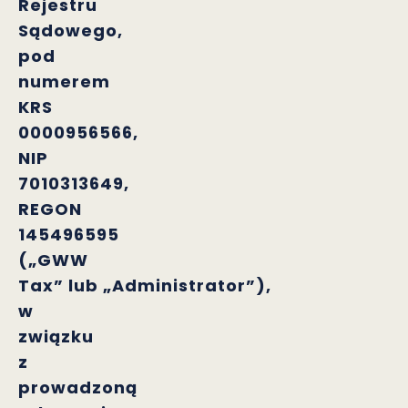
Rejestru
Sądowego,
pod
numerem
KRS
0000956566,
NIP
7010313649,
REGON
145496595
(„
GWW
Tax
” lub „
Administrator
”),
w
związku
z
prowadzoną