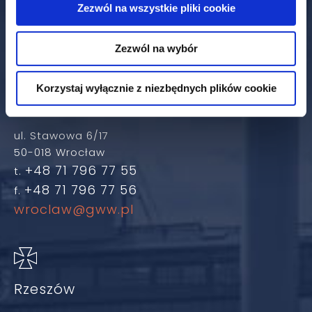
+48 61 658 00 99
f.
Zezwól na wszystkie pliki cookie
poznan@gww.pl
Zezwól na wybór
Korzystaj wyłącznie z niezbędnych plików cookie
Wrocław
ul. Stawowa 6/17
50-018 Wrocław
+48 71 796 77 55
t.
+48 71 796 77 56
f.
wroclaw@gww.pl
Rzeszów