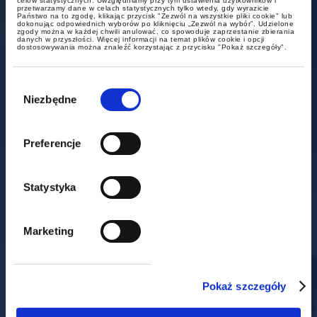
celów statystycznych. Uwzględniamy przy tym ustawienia użytkowników i
przetwarzamy dane w celach statystycznych tylko wtedy, gdy wyrazicie
Państwo na to zgodę, klikając przycisk "Zezwól na wszystkie pliki cookie" lub
dokonując odpowiednich wyborów po kliknięciu „Zezwól na wybór”. Udzielone
Warszawa
zgody można w każdej chwili anulować, co spowoduje zaprzestanie zbierania
danych w przyszłości. Więcej informacji na temat plików cookie i opcji
dostosowywania można znaleźć korzystając z przycisku "Pokaż szczegóły".
ul. Książęca 4
Wybór
00-498 Warszawa
zgody
Niezbędne
+48 22 212 00 00
t.
+48 22 212 00 01
f.
warszawa@gww.pl
Preferencje
Statystyka
Poznań
Marketing
ul. Towarowa 37
61-896 Poznań
Pokaż szczegóły
+48 61 658 00 00
t.