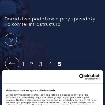
Doradztwo podatkowe przy sprzedaży
Polkomtel Infrastruktura
1
2
3
4
5
Nasze biura
Niniejsza strona korzysta z plików cookie
Dokładamy wszelkich starań, aby korzystanie z naszej strony było dla
Państwa jak najbardziej przyjazne, dlatego wykorzystujemy różne pliki
cookies. Niektóre pliki cookies są niezbędne ze względów technicznych, aby
możliwe było przeglądanie strony internetowej. Inne są wykorzystywane do