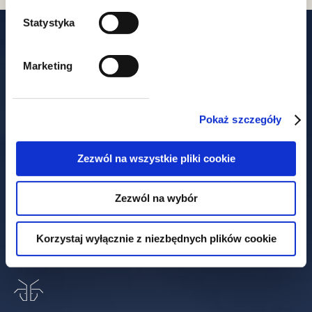
Statystyka
Unsere Büros
Marketing
Pokaż szczegóły
Warszawa
Zezwól na wszystkie pliki cookie
Książęca-Straße 4
00-498 Warschau
Zezwól na wybór
+48 22 212 00 00
t.
+48 22 212 00 01
f.
Korzystaj wyłącznie z niezbędnych plików cookie
warszawa@gww.pl