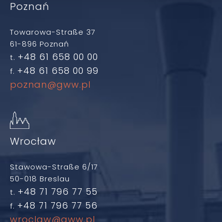
Poznań
Towarowa-Straße 37
61-896 Poznań
+48 61 658 00 00
t.
+48 61 658 00 99
f.
poznan@gww.pl
Wrocław
Stawowa-Straße 6/17
50-018 Breslau
+48 71 796 77 55
t.
+48 71 796 77 56
f.
wroclaw@gww.pl