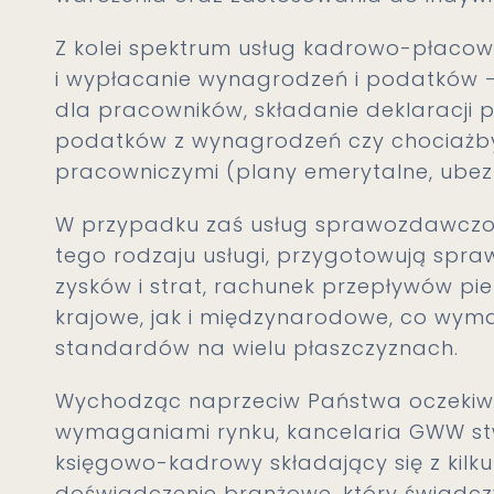
Z kolei spektrum usług kadrowo-płacowy
i wypłacanie wynagrodzeń i podatków – 
dla pracowników, składanie deklaracji p
podatków z wynagrodzeń czy chociażby
pracowniczymi (plany emerytalne, ubezp
W przypadku zaś usług sprawozdawczoś
tego rodzaju usługi, przygotowują spra
zysków i strat, rachunek przepływów pie
krajowe, jak i międzynarodowe, co wy
standardów na wielu płaszczyznach.
Wychodząc naprzeciw Państwa oczekiw
wymaganiami rynku, kancelaria GWW st
księgowo-kadrowy składający się z kil
doświadczenie branżowe, który świadcz