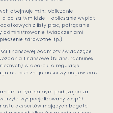
ch obejmuje m.in.: obliczanie
a co za tym idzie – obliczanie wypłat
odatkowych z listy płac, potrącanie
 administrowanie świadczeniami
ieczenie zdrowotne itp.)
ci finansowej podmioty świadczące
wozdania finansowe (bilans, rachunek
niężnych) w oparciu o regulacje
maga od nich znajomości wymogów oraz
aniom, a tym samym podążając za
worzyła wyspecjalizowany zespół
kunastu ekspertów mających bogate
y dla swoich klientów przedstawione