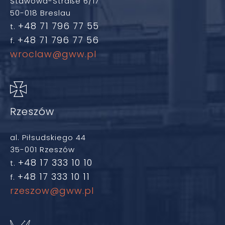
Stawowa-Straße 6/17
50-018 Breslau
+48 71 796 77 55
t.
+48 71 796 77 56
f.
wroclaw@gww.pl
Rzeszów
al. Piłsudskiego 44
35-001 Rzeszów
+48 17 333 10 10
t.
+48 17 333 10 11
f.
rzeszow@gww.pl