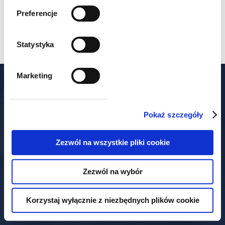
Auszeichnungen für Steuer- und
Preferencje
Rechtsteams, einschließlich
Einzelauszeichnungen
Statystyka
Marketing
Unsere Büros
Pokaż szczegóły
Zezwól na wszystkie pliki cookie
Warszawa
Zezwól na wybór
Książęca-Straße 4
00-498 Warschau
Korzystaj wyłącznie z niezbędnych plików cookie
+48 22 212 00 00
t.
+48 22 212 00 01
f.