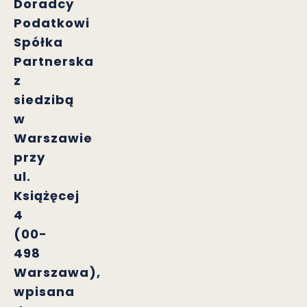
Doradcy
Podatkowi
Spółka
Partnerska
z
siedzibą
w
Warszawie
przy
ul.
Książęcej
4
(00-
498
Warszawa),
wpisana