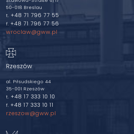
Stawowa-Straße 6/17
50-018 Breslau
+48 71 796 77 55
t.
+48 71 796 77 56
f.
wroclaw@gww.pl
Rzeszów
al. Piłsudskiego 44
35-001 Rzeszów
+48 17 333 10 10
t.
+48 17 333 10 11
f.
rzeszow@gww.pl