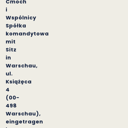
Cmoch
i
Wspólnicy
Spółka
komandytowa
mit
Sitz
in
Warschau,
ul.
Książęca
4
(00-
498
Warschau),
eingetragen