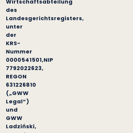
Wirtschaftsabteilung
des
Landesgerichtsregisters,
unter
der
KRS-
Nummer
0000541501,NIP
7792022623,
REGON
631226810
(„GWW
Legal“)
und
GWW
Ladziński,