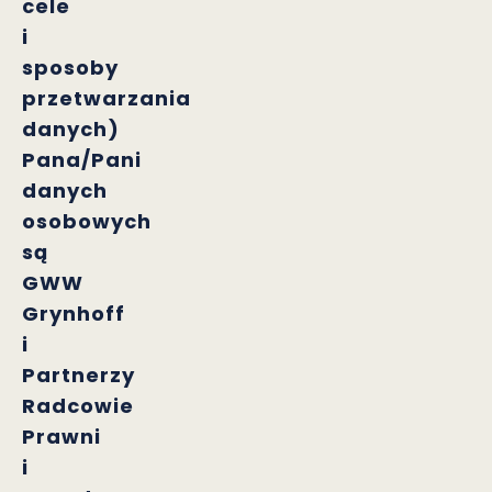
cele
i
sposoby
przetwarzania
danych)
Pana/Pani
danych
osobowych
są
GWW
Grynhoff
i
Partnerzy
Radcowie
Prawni
i