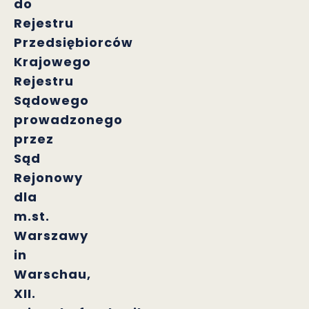
do
Rejestru
Przedsiębiorców
Krajowego
Rejestru
Sądowego
prowadzonego
przez
Sąd
Rejonowy
dla
m.st.
Warszawy
in
Warschau,
XII.