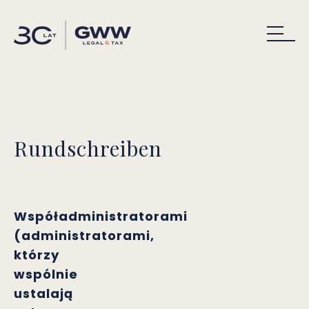
Rundschreiben
Współadministratorami
(administratorami,
którzy
wspólnie
ustalają