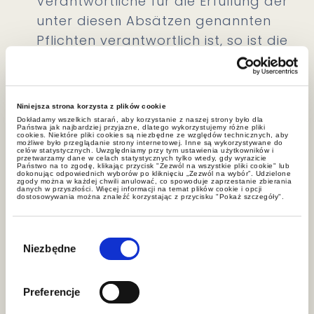
Verantwortliche für die Erfüllung der
unter diesen Absätzen genannten
Pflichten verantwortlich ist, so ist die
GWW Legal zuständig.
Unabhängig von den vorstehenden
Niniejsza strona korzysta z plików cookie
Dokładamy wszelkich starań, aby korzystanie z naszej strony było dla
Regelungen kann die betroffene Person
Państwa jak najbardziej przyjazne, dlatego wykorzystujemy różne pliki
cookies. Niektóre pliki cookies są niezbędne ze względów technicznych, aby
die ihr zustehenden, sich aus der DSGVO
możliwe było przeglądanie strony internetowej. Inne są wykorzystywane do
celów statystycznych. Uwzględniamy przy tym ustawienia użytkowników i
przetwarzamy dane w celach statystycznych tylko wtedy, gdy wyrazicie
ergebenden Rechte gegenüber jedem
Państwo na to zgodę, klikając przycisk "Zezwól na wszystkie pliki cookie" lub
dokonując odpowiednich wyborów po kliknięciu „Zezwól na wybór”. Udzielone
der gemeinsam Verantwortlichen
zgody można w każdej chwili anulować, co spowoduje zaprzestanie zbierania
danych w przyszłości. Więcej informacji na temat plików cookie i opcji
dostosowywania można znaleźć korzystając z przycisku "Pokaż szczegóły".
geltend machen.
Wybór
3. KONTAKTDATEN
zgody
Niezbędne
Die gemeinsam für die Verarbeitung
Verantwortlichen haben eine
Preferencje
Kontaktstelle für alle Anträge und