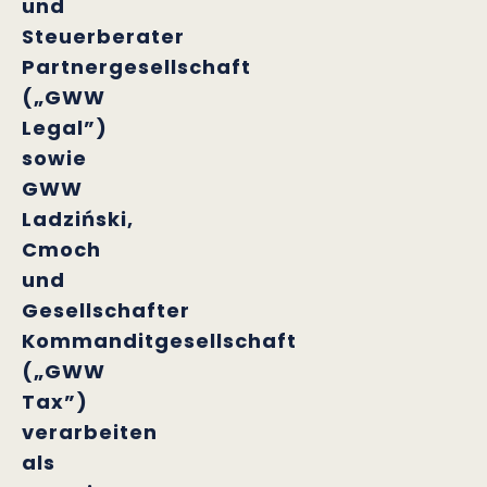
und
Steuerberater
Partnergesellschaft
(„GWW
Legal”)
sowie
GWW
Ladziński,
Cmoch
und
Gesellschafter
Kommanditgesellschaft
(„GWW
Tax”)
verarbeiten
als