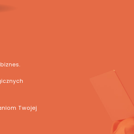
biznes.
gicznych
niom Twojej