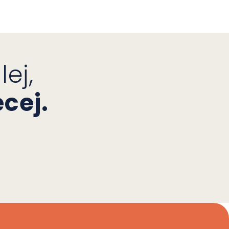
ej,
cej.